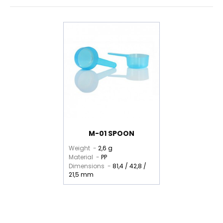
M-01 SPOON
Weight -
2,6 g
Material -
PP
Dimensions -
81,4 / 42,8 /
21,5 mm