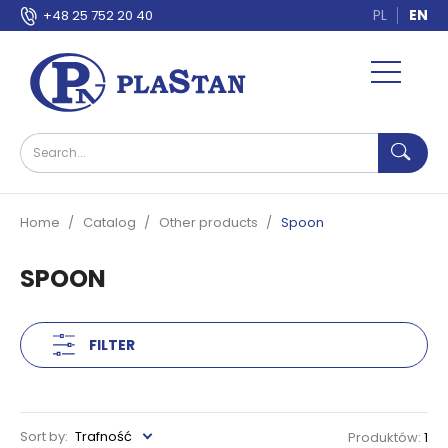
PL
EN
+48 25 752 20 40
Home
Catalog
Other products
Spoon
SPOON
FILTER
Sort by:
Trafność
Produktów:
1