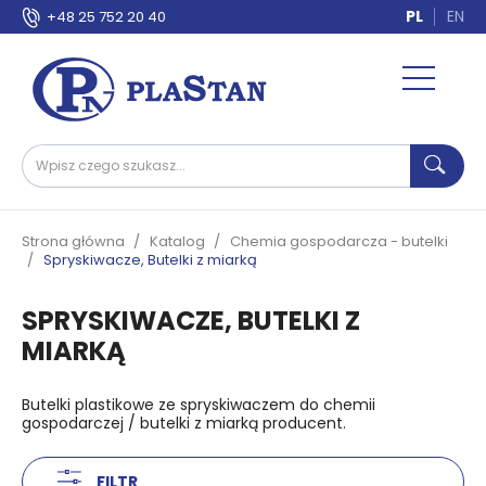
PL
EN
+48 25 752 20 40
Strona główna
Katalog
Chemia gospodarcza - butelki
Spryskiwacze, Butelki z miarką
SPRYSKIWACZE, BUTELKI Z
MIARKĄ
Butelki plastikowe ze spryskiwaczem do chemii
gospodarczej / butelki z miarką producent.
FILTR