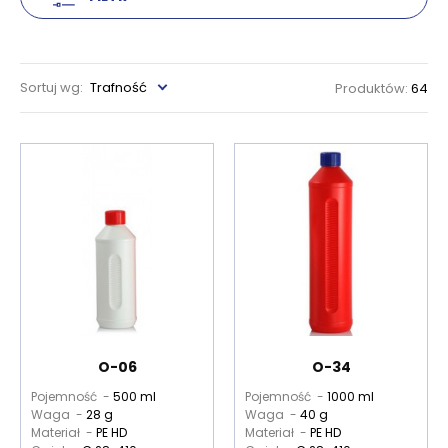
Sortuj wg:
Trafność
Produktów:
64
O-06
O-34
Pojemność -
500 ml
Pojemność -
1000 ml
Waga -
28 g
Waga -
40 g
Materiał -
PE HD
Materiał -
PE HD