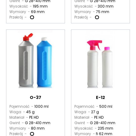
Gwint -
G 28-410 mm
Gwint -
G 28-410 mm
Wysokość -
195 mm
Wysokość -
300 mm
Wymiary -
69 mm
Wymiary -
75 mm
Przekrój -
Przekrój -
O-37
E-12
Pojemność -
1000 ml
Pojemność -
500 ml
Waga -
45 g
Waga -
27 g
Materiał -
PE HD
Materiał -
PE HD
Gwint -
G 28-410 mm
Gwint -
G 28-410 mm
Wymiary -
80 mm
Wysokość -
235 mm
Przekrój -
Wymiary -
fi 62 mm