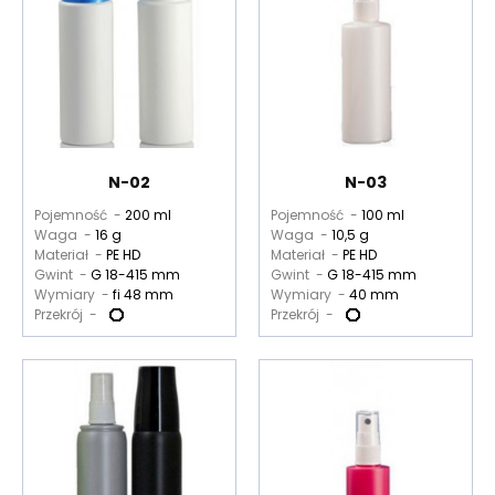
N-02
N-03
Pojemność -
200 ml
Pojemność -
100 ml
Waga -
16 g
Waga -
10,5 g
Materiał -
PE HD
Materiał -
PE HD
Gwint -
G 18-415 mm
Gwint -
G 18-415 mm
Wymiary -
fi 48 mm
Wymiary -
40 mm
Przekrój -
Przekrój -