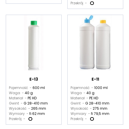
Przekrój -
E-13
E-11
Pojemność -
600 ml
Pojemność -
1000 ml
Waga -
40 g
Waga -
40 g
Materiał -
PE HD
Materiał -
PE HD
Gwint -
G 28-410 mm
Gwint -
G 28-410 mm
Wysokość -
265 mm
Wysokość -
275 mm
Wymiary -
fi 62 mm
Wymiary -
fi 79,5 mm
Przekrój -
Przekrój -