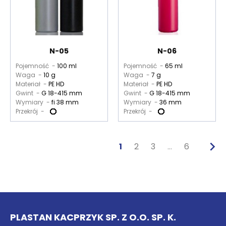
N-05
N-06
Pojemność -
100 ml
Pojemność -
65 ml
Waga -
10 g
Waga -
7 g
Materiał -
PE HD
Materiał -
PE HD
Gwint -
G 18-415 mm
Gwint -
G 18-415 mm
Wymiary -
fi 38 mm
Wymiary -
36 mm
Przekrój -
Przekrój -

1
2
3
6
…
PLASTAN KACPRZYK SP. Z O.O. SP. K.