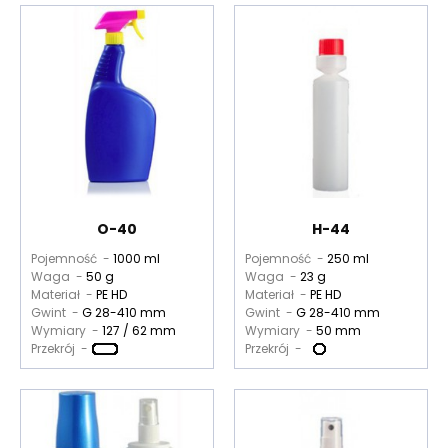
O-40
H-44
Pojemność -
1000 ml
Pojemność -
250 ml
Waga -
50 g
Waga -
23 g
Materiał -
PE HD
Materiał -
PE HD
Gwint -
G 28-410 mm
Gwint -
G 28-410 mm
Wymiary -
127 / 62 mm
Wymiary -
50 mm
Przekrój -
Przekrój -