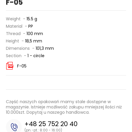
F-05
Weight -
15.5 g
Material -
PP
Thread -
100 mm
Height -
18,5 mm
Dimensions -
101,3 mm
Section -
1 - circle
F-05
Część naszych opakowań mamy stale dostępne w
magazynie. Istnieje możliwość zakupu mniejszej ilości niż
10.000szt. Dopytaj u naszego handlowca.
+48 25 752 20 40
(pn.-pt.: 8:00 - 16:00)