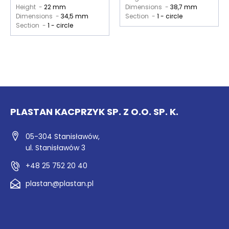
Height -
22 mm
Dimensions -
38,7 mm
Dimensions -
34,5 mm
Section -
1 - circle
Section -
1 - circle
PLASTAN KACPRZYK SP. Z O.O. SP. K.
05-304 Stanisławów,
ul. Stanisławów 3
+48 25 752 20 40
plastan@plastan.pl