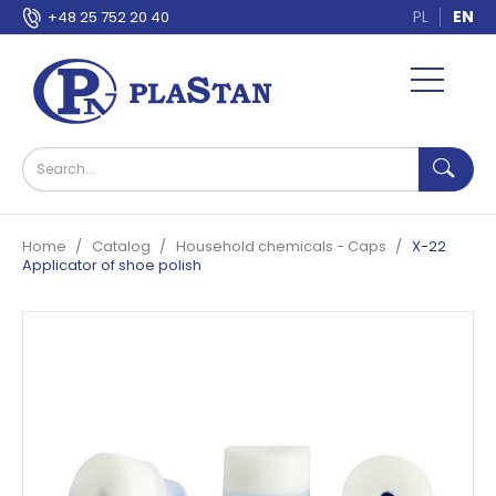
PL
EN
+48 25 752 20 40
Home
Catalog
Household chemicals - Caps
X-22
Applicator of shoe polish