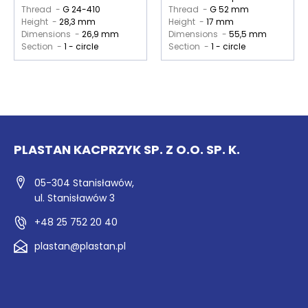
Thread -
G 24-410
Thread -
G 52 mm
Height -
28,3 mm
Height -
17 mm
Dimensions -
26,9 mm
Dimensions -
55,5 mm
Section -
1 - circle
Section -
1 - circle
PLASTAN KACPRZYK SP. Z O.O. SP. K.
05-304 Stanisławów,
ul. Stanisławów 3
+48 25 752 20 40
plastan@plastan.pl