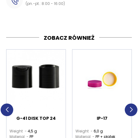
(pn.-pt.: 8:00 - 16:00)
ZOBACZ RÓWNIEŻ
G-41 DISK TOP 24
IP-17
Weight -
4,5 g
Weight -
6,0 g
Material -
PP
Material -
PP + płatek