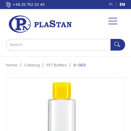
PL
EN
+48 25 752 20 40
Home
Catalog
PET Bottles
V-G03