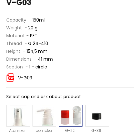
V-G03
Capacity -
150ml
Weight -
20 g
Material -
PET
Thread -
G 24-410
Height -
154,5 mm
Dimensions -
41 mm
Section -
1 - circle
V-G03
Select cap and ask about product
Atomizer
pompka
G-22
G-36