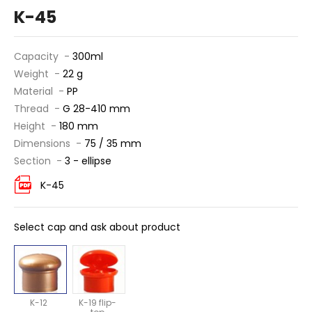
K-45
Capacity -
300ml
Weight -
22 g
Material -
PP
Thread -
G 28-410 mm
Height -
180 mm
Dimensions -
75 / 35 mm
Section -
3 - ellipse
K-45
Select cap and ask about product
K-12
K-19 flip-