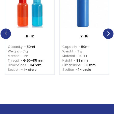
R-12
Y-16
Capacity -
50ml
Capacity -
50ml
Weight -
7 g
Weight -
7 g
Material -
PP
Material -
PE HD
Thread -
G 20-415 mm
Height -
88 mm
Dimensions -
34 mm
Dimensions -
33 mm
Section -
1 - circle
Section -
1 - circle