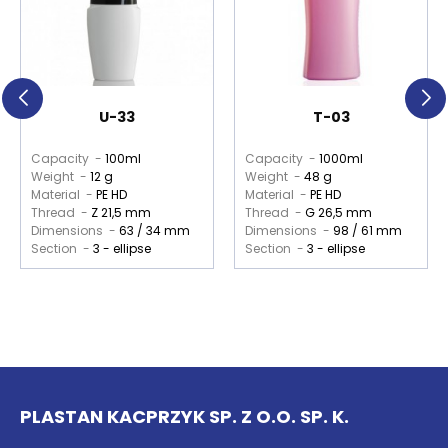
U-33
T-03
Capacity -
100ml
Capacity -
1000ml
Weight -
12 g
Weight -
48 g
Material -
PE HD
Material -
PE HD
Thread -
Z 21,5 mm
Thread -
G 26,5 mm
Dimensions -
63 / 34 mm
Dimensions -
98 / 61 mm
Section -
3 - ellipse
Section -
3 - ellipse
PLASTAN KACPRZYK SP. Z O.O. SP. K.