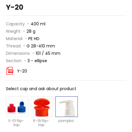
Y-20
Capacity -
400 ml
Weight -
28 g
Material -
PE HD
Thread -
G 28-410 mm
Dimensions -
101 / 45 mm
Section -
3 - ellipse
Y-20
Select cap and ask about product
E-01 flip-
K-19 flip-
pompka
top
top