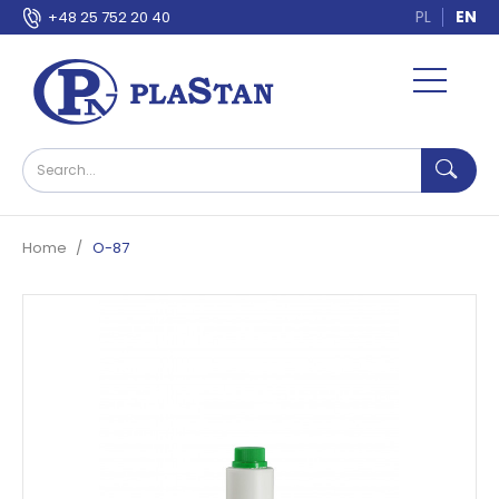
PL
EN
+48 25 752 20 40
Home
O-87