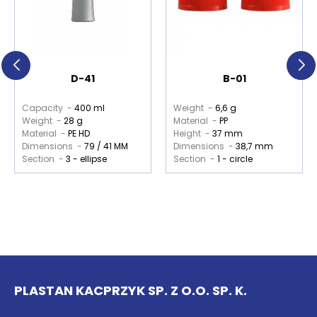
D-41
B-01
Capacity -
400 ml
Weight -
6,6 g
Weight -
28 g
Material -
PP
Material -
PE HD
Height -
37 mm
Dimensions -
79 / 41 MM
Dimensions -
38,7 mm
Section -
3 - ellipse
Section -
1 - circle
PLASTAN KACPRZYK SP. Z O.O. SP. K.