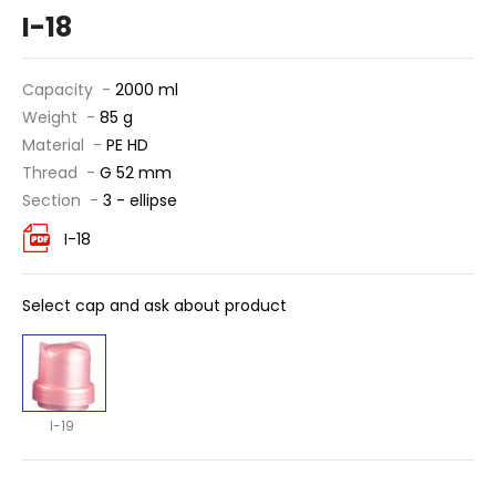
I-18
Capacity -
2000 ml
Weight -
85 g
Material -
PE HD
Thread -
G 52 mm
Section -
3 - ellipse
I-18
Select cap and ask about product
I-19