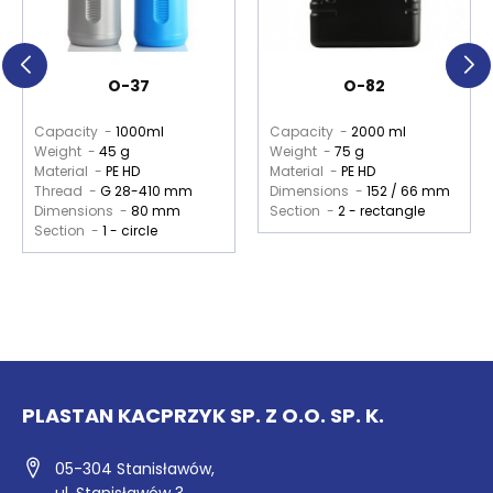
O-37
O-82
Capacity -
1000ml
Capacity -
2000 ml
Weight -
45 g
Weight -
75 g
Material -
PE HD
Material -
PE HD
Thread -
G 28-410 mm
Dimensions -
152 / 66 mm
Dimensions -
80 mm
Section -
2 - rectangle
Section -
1 - circle
PLASTAN KACPRZYK SP. Z O.O. SP. K.
05-304 Stanisławów,