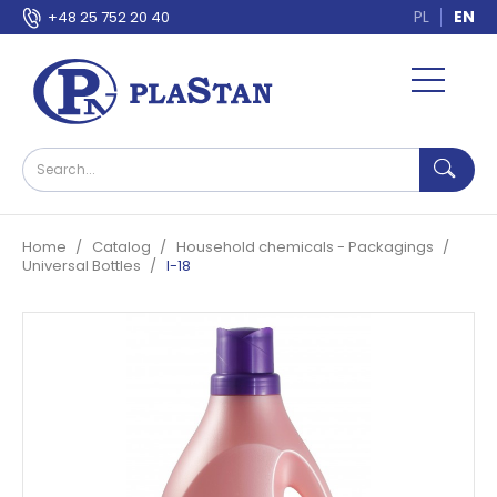
PL
EN
+48 25 752 20 40
Home
Catalog
Household chemicals - Packagings
Universal Bottles
I-18