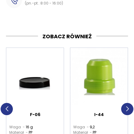
(pn.-pt.: 8:00 - 16:00)
ZOBACZ RÓWNIEŻ
F-06
I-44
Waga -
16 g
Waga -
9,2
Materiał -
PP
Materiał -
PP