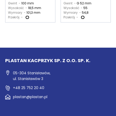
Gwint -
100 mm
Gwint -
G 52 mm
Wysokość -
18,5 mm
Wysokość -
55
Wymiary -
101,3 mm
Wymiary -
54,8
Przekrój -
Przekrój -
PLASTAN KACPRZYK SP. Z O.O. SP. K.
05-304 Stanisławów,
ul. Stanisławów 3
+48 25 752 20 40
plastan@plastan.pl