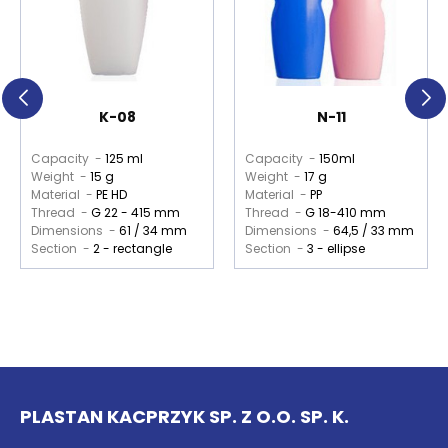
K-08
N-11
Capacity -
125 ml
Capacity -
150ml
Weight -
15 g
Weight -
17 g
Material -
PE HD
Material -
PP
Thread -
G 22 - 415 mm
Thread -
G 18-410 mm
Dimensions -
61 / 34 mm
Dimensions -
64,5 / 33 mm
Section -
2 - rectangle
Section -
3 - ellipse
PLASTAN KACPRZYK SP. Z O.O. SP. K.