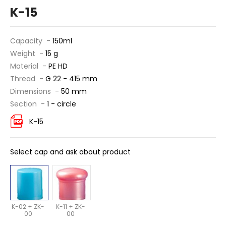
K-15
Capacity -
150ml
Weight -
15 g
Material -
PE HD
Thread -
G 22 - 415 mm
Dimensions -
50 mm
Section -
1 - circle
K-15
Select cap and ask about product
K-02 + ZK-
K-11 + ZK-
00
00