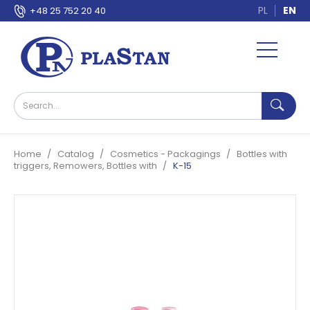
PL
EN
+48 25 752 20 40
Home
Catalog
Cosmetics - Packagings
Bottles with
triggers, Remowers, Bottles with
K-15