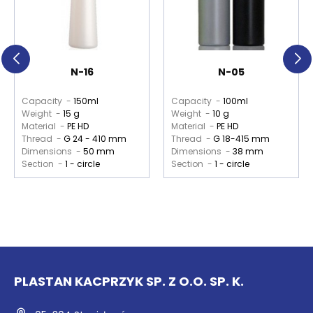
N-16
N-05
Capacity -
150ml
Capacity -
100ml
Weight -
15 g
Weight -
10 g
Material -
PE HD
Material -
PE HD
Thread -
G 24 - 410 mm
Thread -
G 18-415 mm
Dimensions -
50 mm
Dimensions -
38 mm
Section -
1 - circle
Section -
1 - circle
PLASTAN KACPRZYK SP. Z O.O. SP. K.