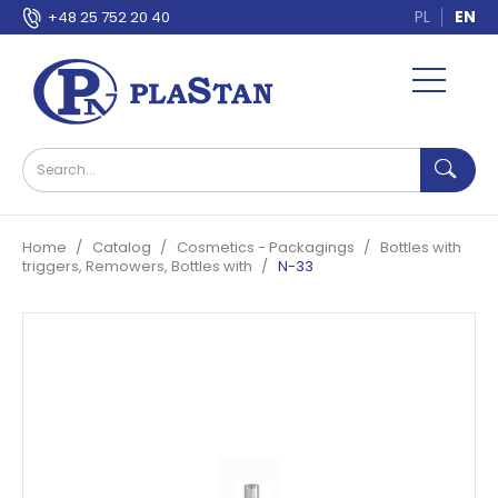
PL
EN
+48 25 752 20 40
Home
Catalog
Cosmetics - Packagings
Bottles with
triggers, Remowers, Bottles with
N-33