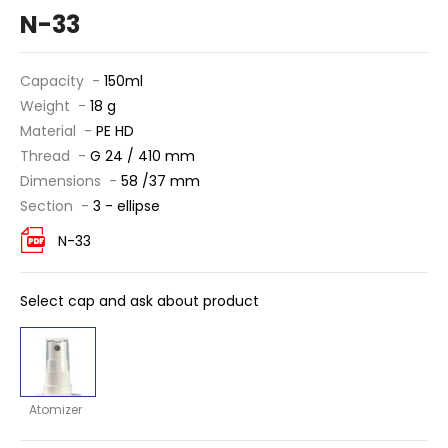
N-33
Capacity -
150ml
Weight -
18 g
Material -
PE HD
Thread -
G 24 / 410 mm
Dimensions -
58 /37 mm
Section -
3 - ellipse
N-33
Select cap and ask about product
Atomizer