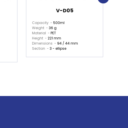
V-D05
Capacity -
500ml
Capa
Weight -
36 g
Weig
Material -
PET
Mater
Height -
221 mm
Heigh
Dimensions -
94 / 44 mm
Dime
Section -
3 - ellipse
Secti