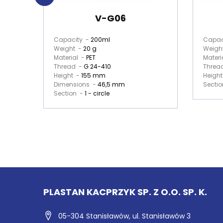
V-G06
Capacity -
200ml
Capac
Weight -
20 g
Weigh
Material -
PET
Materi
Thread -
G 24-410
Threa
Height -
155 mm
Heigh
Dimensions -
46,5 mm
Secti
Section -
1 - circle
PLASTAN KACPRZYK SP. Z O.O. SP. K.
05-304 Stanisławów,
ul. Stanisławów 3