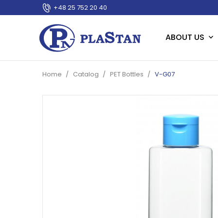
+48 25 752 20 40
ABOUT US
Home
Catalog
PET Bottles
V-G07