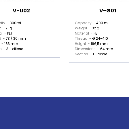
V-U02
V-G01
ity -
300ml
Capacity -
400 ml
t -
21 g
Weight -
32 g
al -
PET
Material -
PET
d -
73 / 36 mm
Thread -
G 24-410
t -
183 mm
Height -
166,5 mm
on -
3 - ellipse
Dimensions -
64 mm
Section -
1 - circle