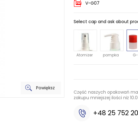
V-G07
Select cap and ask about pr
Atomizer
pompka
G-
Powiększ
Część naszych opakowań mamy
zakupu mniejszej ilości niż 1
+48 25 752 2