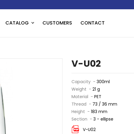
CATALOG
CUSTOMERS
CONTACT
V-U02
Capacity -
300ml
Weight -
21 g
Material -
PET
Thread -
73 / 36 mm
Height -
183 mm
Section -
3 - ellipse
V-U02