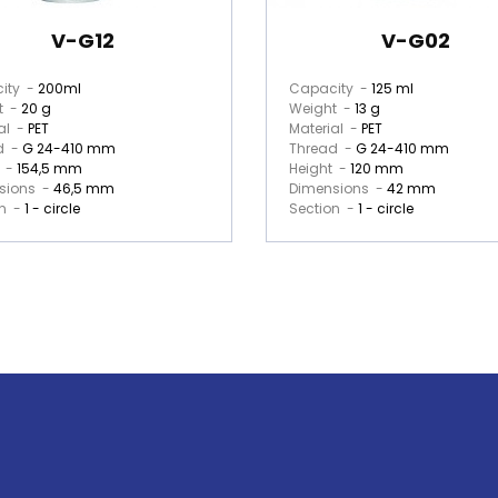
V-G12
V-G02
ity -
200ml
Capacity -
125 ml
t -
20 g
Weight -
13 g
al -
PET
Material -
PET
d -
G 24-410 mm
Thread -
G 24-410 mm
t -
154,5 mm
Height -
120 mm
sions -
46,5 mm
Dimensions -
42 mm
on -
1 - circle
Section -
1 - circle