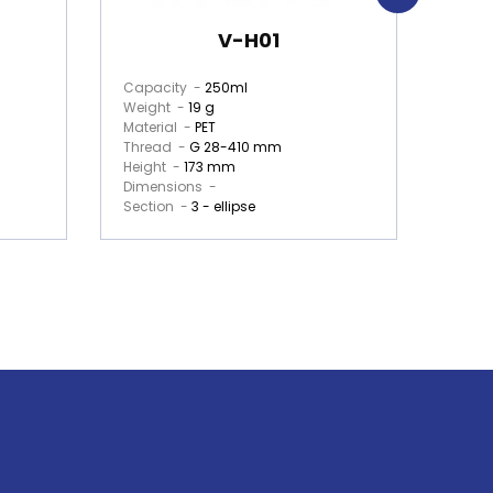
V-H01
Capacity -
250ml
Capa
Weight -
19 g
Weig
Material -
PET
Mater
Thread -
G 28-410 mm
Thre
Height -
173 mm
Heigh
Dimensions -
Dime
Section -
3 - ellipse
Secti