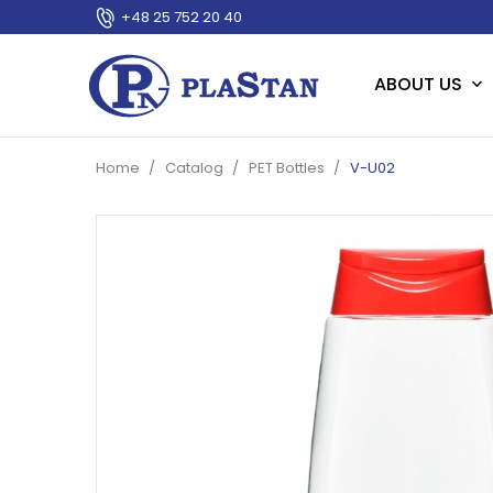
+48 25 752 20 40
ABOUT US
Home
Catalog
PET Bottles
V-U02