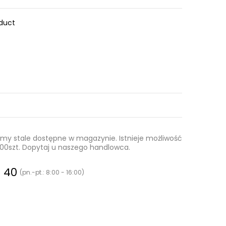
oduct
 stale dostępne w magazynie. Istnieje możliwość
0.000szt. Dopytaj u naszego handlowca.
0 40
(pn.-pt.: 8:00 - 16:00)