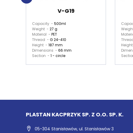
V-G19
Capacity -
500ml
Capac
Weight -
27 g
Weigh
Material -
PET
Materi
Thread -
G 24-410
Threa
Height -
187 mm
Heigh
Dimensions -
66 mm
Dimen
Section -
1 - circle
Secti
PLASTAN KACPRZYK SP. Z O.O. SP. K.
05-304 Stanisławów,
ul. Stanisławów 3