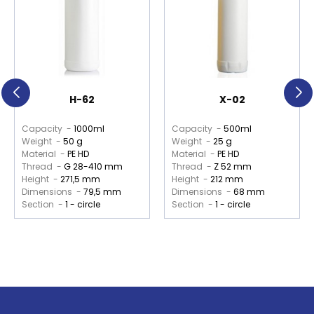
H-62
X-02
Capacity -
1000ml
Capacity -
500ml
Weight -
50 g
Weight -
25 g
Material -
PE HD
Material -
PE HD
Thread -
G 28-410 mm
Thread -
Z 52 mm
Height -
271,5 mm
Height -
212 mm
Dimensions -
79,5 mm
Dimensions -
68 mm
Section -
1 - circle
Section -
1 - circle