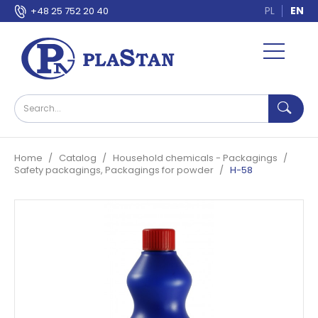
PL
EN
+48 25 752 20 40
Home
Catalog
Household chemicals - Packagings
Safety packagings, Packagings for powder
H-58