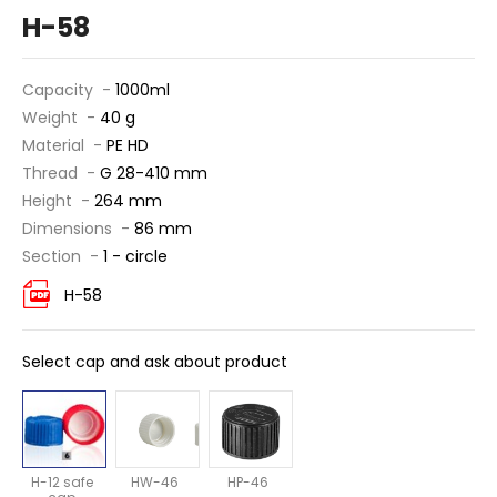
H-58
Capacity -
1000ml
Weight -
40 g
Material -
PE HD
Thread -
G 28-410 mm
Height -
264 mm
Dimensions -
86 mm
Section -
1 - circle
H-58
Select cap and ask about product
H-12 safe
HW-46
HP-46