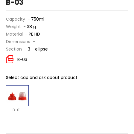
B-03
Capacity -
750ml
Weight -
38 g
Material -
PE HD
Dimensions -
Section -
3 - ellipse
B-03
Select cap and ask about product
B-01