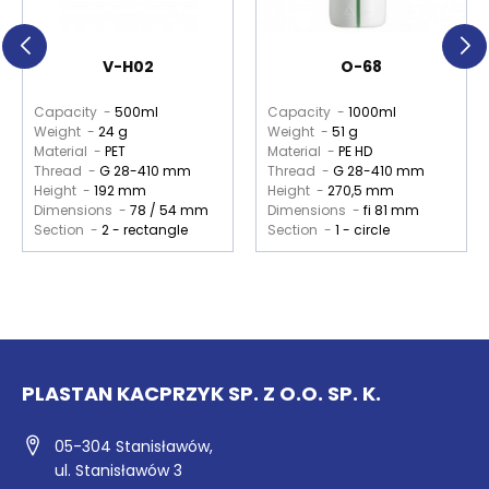
V-H02
O-68
Capacity -
500ml
Capacity -
1000ml
Weight -
24 g
Weight -
51 g
Material -
PET
Material -
PE HD
Thread -
G 28-410 mm
Thread -
G 28-410 mm
Height -
192 mm
Height -
270,5 mm
Dimensions -
78 / 54 mm
Dimensions -
fi 81 mm
Section -
2 - rectangle
Section -
1 - circle
PLASTAN KACPRZYK SP. Z O.O. SP. K.
05-304 Stanisławów,
ul. Stanisławów 3