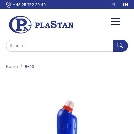
PL
EN
+48 25 752 20 40
Home
B-03