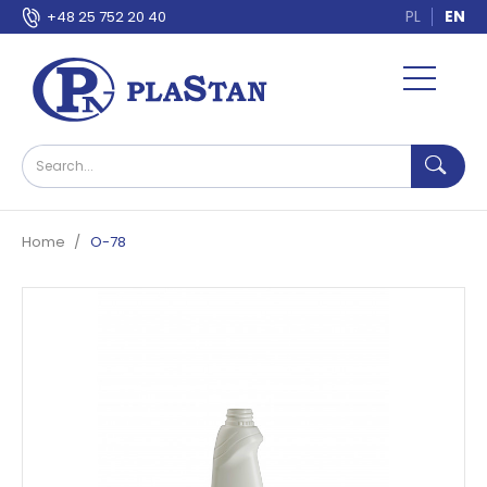
PL
EN
+48 25 752 20 40
Home
O-78