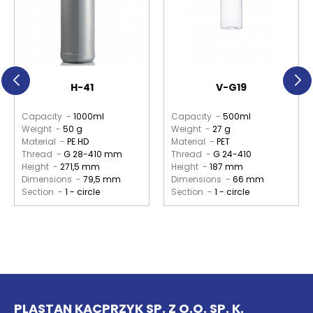
H-41
V-G19
Capacity -
1000ml
Capacity -
500ml
Weight -
50 g
Weight -
27 g
Material -
PE HD
Material -
PET
Thread -
G 28-410 mm
Thread -
G 24-410
Height -
271,5 mm
Height -
187 mm
Dimensions -
79,5 mm
Dimensions -
66 mm
Section -
1 - circle
Section -
1 - circle
PLASTAN KACPRZYK SP. Z O.O. SP. K.