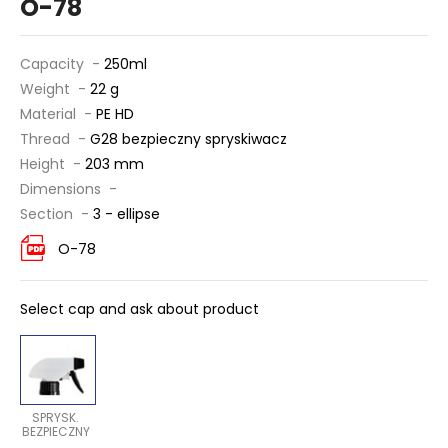
O-78
Capacity -
250ml
Weight -
22 g
Material -
PE HD
Thread -
G28 bezpieczny spryskiwacz
Height -
203 mm
Dimensions -
Section -
3 - ellipse
O-78
Select cap and ask about product
SPRYSK.
BEZPIECZNY