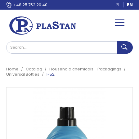
PL
EN
+48 25 752 20 40
Home
Catalog
Household chemicals - Packagings
Universal Bottles
I-52