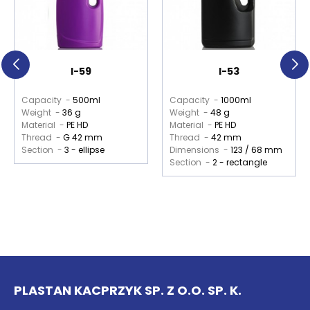
I-59
I-53
Capacity -
500ml
Capacity -
1000ml
Weight -
36 g
Weight -
48 g
Material -
PE HD
Material -
PE HD
Thread -
G 42 mm
Thread -
42 mm
Section -
3 - ellipse
Dimensions -
123 / 68 mm
Section -
2 - rectangle
PLASTAN KACPRZYK SP. Z O.O. SP. K.