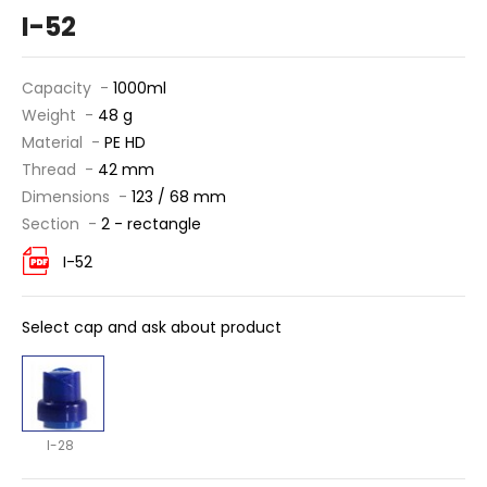
I-52
Capacity -
1000ml
Weight -
48 g
Material -
PE HD
Thread -
42 mm
Dimensions -
123 / 68 mm
Section -
2 - rectangle
I-52
Select cap and ask about product
I-28