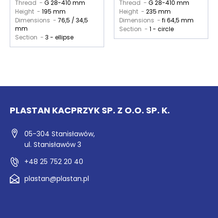
Thread -
G 28-410 mm
Thread -
G 28-410 mm
Height -
195 mm
Height -
235 mm
Dimensions -
76,5 / 34,5
Dimensions -
fi 64,5 mm
mm
Section -
1 - circle
Section -
3 - ellipse
PLASTAN KACPRZYK SP. Z O.O. SP. K.
05-304 Stanisławów,
ul. Stanisławów 3
+48 25 752 20 40
plastan@plastan.pl