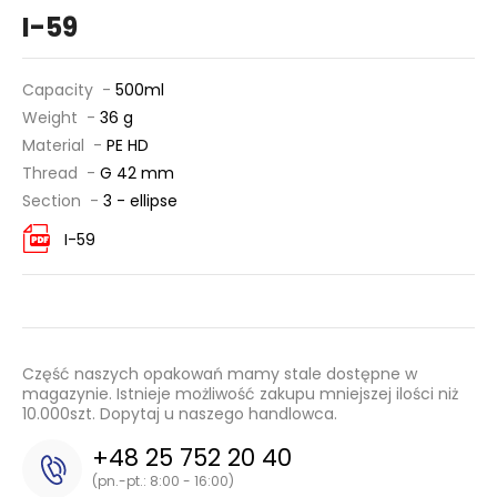
I-59
Capacity -
500ml
Weight -
36 g
Material -
PE HD
Thread -
G 42 mm
Section -
3 - ellipse
I-59
Część naszych opakowań mamy stale dostępne w
magazynie. Istnieje możliwość zakupu mniejszej ilości niż
10.000szt. Dopytaj u naszego handlowca.
+48 25 752 20 40
(pn.-pt.: 8:00 - 16:00)