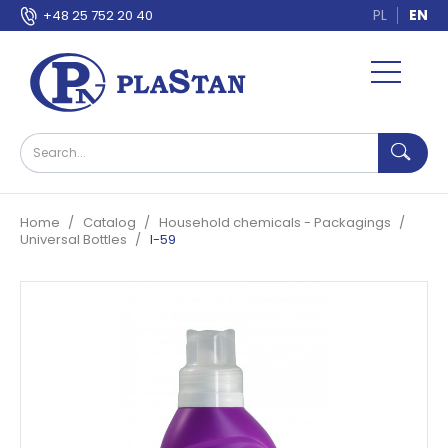
PL
EN
+48 25 752 20 40
Home
Catalog
Household chemicals - Packagings
Universal Bottles
I-59