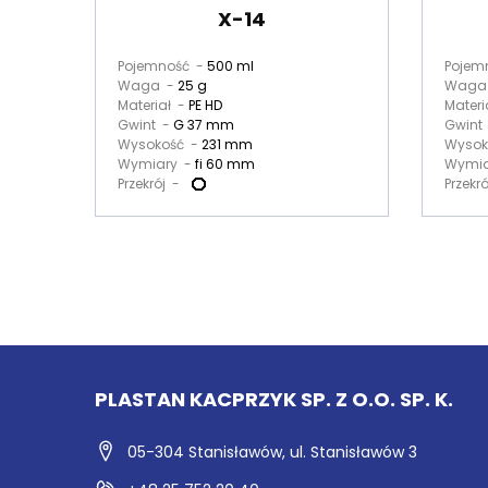
X-14
Pojemność -
500 ml
Pojem
Waga -
25 g
Waga
Materiał -
PE HD
Materi
Gwint -
G 37 mm
Gwint
Wysokość -
231 mm
Wysok
Wymiary -
fi 60 mm
Wymia
Przekrój -
Przekr
PLASTAN KACPRZYK SP. Z O.O. SP. K.
05-304 Stanisławów,
ul. Stanisławów 3