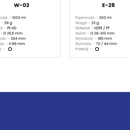
W-02
E-28
ność -
1000 ml
Pojemność -
300 ml
 -
39 g
Waga -
23 g
ał -
PE HD
Materiał -
HDPE / PP
 -
G 25,5 mm
Gwint -
G 28-410 mm
ość -
264 mm
Wysokość -
185 mm
ry -
fi 86 mm
Wymiary -
70 / 44 mm
ój -
Przekrój -