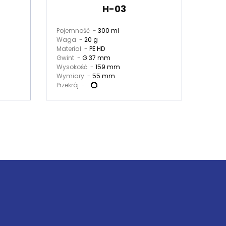
H-03
Pojemność -
300 ml
Poje
Waga -
20 g
Wag
Materiał -
PE HD
Mater
Gwint -
G 37 mm
Gwin
Wysokość -
159 mm
Wyso
Wymiary -
55 mm
Wymi
Przekrój -
Przekr