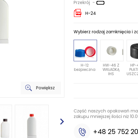
Przekrój -
H-24
Wybierz rodzaj zamknięcia i z
H-12
HW-46 Z
HP-
bezpieczna
WKŁADKĄ
PŁAT
IHS
USZCZ
Powiększ
Część naszych opakowań mamy
zakupu mniejszej ilości niż 1

+48 25 752 2