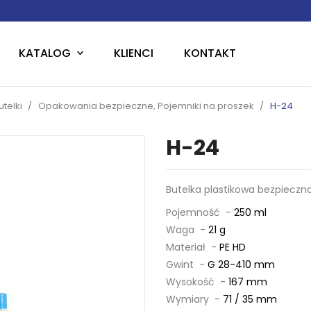
KATALOG
KLIENCI
KONTAKT
telki
Opakowania bezpieczne, Pojemniki na proszek
H-24
H-24
Butelka plastikowa bezpieczn
Pojemność -
250 ml
Waga -
21 g
Materiał -
PE HD
Gwint -
G 28-410 mm
Wysokość -
167 mm
Wymiary -
71 / 35 mm