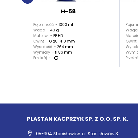
H-58
Pojemność -
1000 ml
Pojem
Waga -
40 g
Waga
Materiał -
PE HD
Materi
Gwint -
G 28-410 mm
Gwint
Wysokość -
264 mm
Wysok
Wymiary -
fi 86 mm
Wymia
Przekrój -
Przekr
PLASTAN KACPRZYK SP. Z O.O. SP. K.
05-304 Stanisławów,
ul. Stanisławów 3