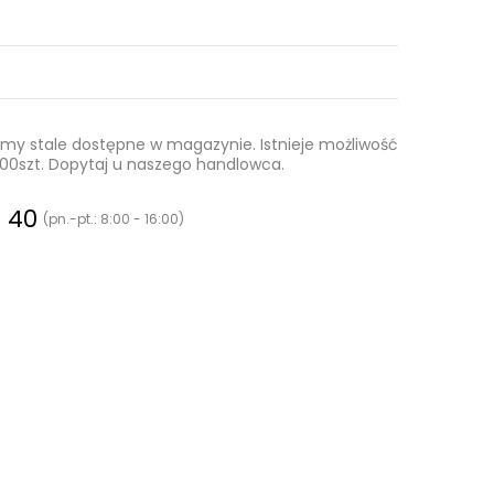
 stale dostępne w magazynie. Istnieje możliwość
0.000szt. Dopytaj u naszego handlowca.
0 40
(pn.-pt.: 8:00 - 16:00)