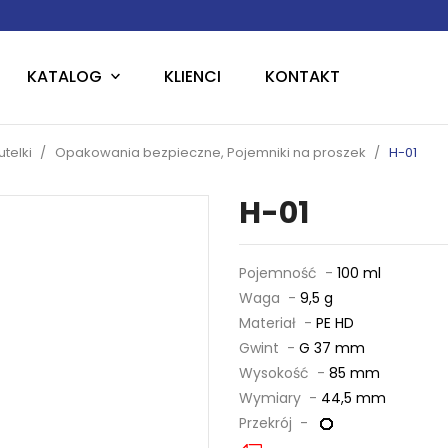
KATALOG
KLIENCI
KONTAKT
telki
Opakowania bezpieczne, Pojemniki na proszek
H-01
H-01
Pojemność -
100 ml
Waga -
9,5 g
Materiał -
PE HD
Gwint -
G 37 mm
Wysokość -
85 mm
Wymiary -
44,5 mm
Przekrój -