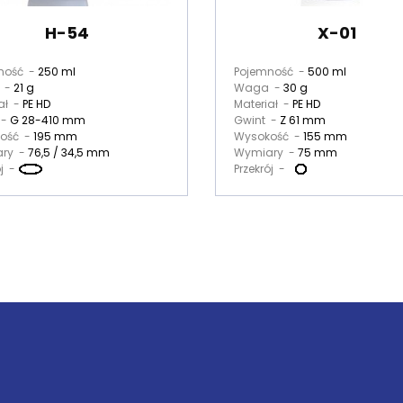
H-54
X-01
ność -
250 ml
Pojemność -
500 ml
 -
21 g
Waga -
30 g
ał -
PE HD
Materiał -
PE HD
 -
G 28-410 mm
Gwint -
Z 61 mm
ość -
195 mm
Wysokość -
155 mm
ry -
76,5 / 34,5 mm
Wymiary -
75 mm
ój -
Przekrój -