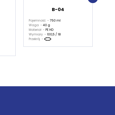
B-04
Pojemność -
750 ml
Poje
Waga -
40 g
Wag
Materiał -
PE HD
Mater
Wymiary -
100,5 / 18
Gwin
Przekrój -
Wyso
Wymi
Przekr