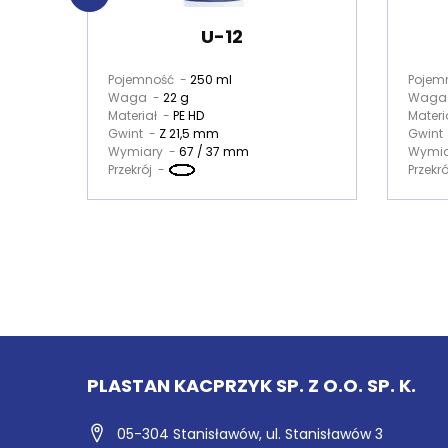
U-12
Pojemność -
250 ml
Pojem
Waga -
22 g
Waga
Materiał -
PE HD
Materi
Gwint -
Z 21,5 mm
Gwint
Wymiary -
67 / 37 mm
Wymia
Przekrój -
Przekr
PLASTAN KACPRZYK SP. Z O.O. SP. K.
05-304 Stanisławów,
ul. Stanisławów 3