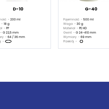
D-10
G-40
ność -
200 ml
Pojemność -
500 ml
 -
18 g
Waga -
30 g
ał -
PP
Materiał -
PE HD
 -
G 22,5 mm
Gwint -
G 24-410 mm
ry -
64 / 36 mm
Wymiary -
69 mm
ój -
Przekrój -