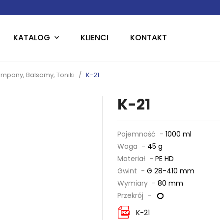
KATALOG
KLIENCI
KONTAKT
mpony, Balsamy, Toniki
K-21
K-21
Pojemność -
1000 ml
Waga -
45 g
Materiał -
PE HD
Gwint -
G 28-410 mm
Wymiary -
80 mm
Przekrój -
K-21