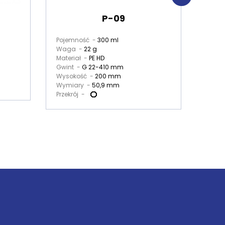
P-09
Pojemność -
300 ml
Poje
Waga -
22 g
Wag
Materiał -
PE HD
Mater
Gwint -
G 22-410 mm
Gwin
Wysokość -
200 mm
Wymi
Wymiary -
50,9 mm
Przekr
Przekrój -