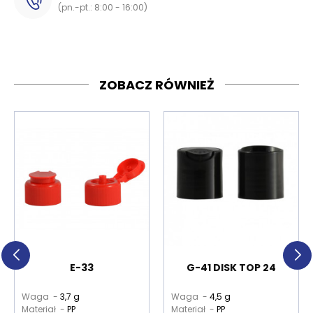
(pn.-pt.: 8:00 - 16:00)
ZOBACZ RÓWNIEŻ
E-33
G-41 DISK TOP 24
Waga -
3,7 g
Waga -
4,5 g
Materiał -
PP
Materiał -
PP