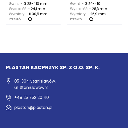
Gwint -
G 28-410 mm
Gwint -
G 24-410
Wysokość -
24,1 mm
Wysokość -
28,3 mm
Wymiary -
fi 30,5 mm
Wymiary -
26,9 mm
Przekrój -
Przekrój -
PLASTAN KACPRZYK SP. Z O.O. SP. K.
05-304 Stanisławów,
ul. Stanisławów 3
+48 25 752 20 40
plastan@plastan.pl