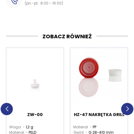
(pn.-pt.: 8:00 - 16:00)
ZOBACZ RÓWNIEŻ
ZW-00
HZ-47 NAKRĘTKA GRILL
Waga -
1,2 g
Materiał -
PP
Materiał -
PELD
Gwint -
G 28-410 mm